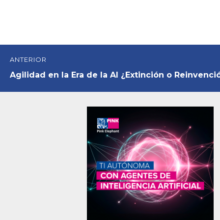
Navegación
ANTERIOR
de
Entrada
Agilidad en la Era de la AI ¿Extinción o
Reinvenci
anterior:
entradas