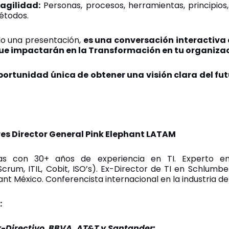
agilidad:
Personas, procesos, herramientas, principios,
étodos.
lo una presentación,
es una conversación interactiv
e impactarán en la Transformación en tu organizac
portunidad única de obtener una visión clara del fut
res Director General Pink Elephant LATAM
mas con 30+ años de experiencia en TI. Experto e
crum, ITIL, Cobit, ISO’s). Ex-Director de TI en Schlumbe
nt México. Conferencista internacional en la industria de 
:
x-Directivo BBVA, AT&T y Santander: