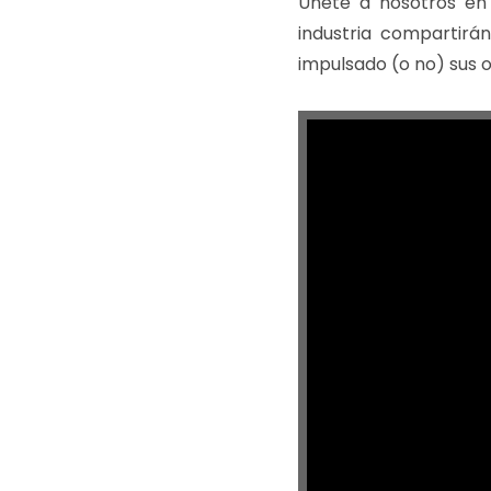
Únete a nosotros en
industria compartirá
impulsado (o no) sus o