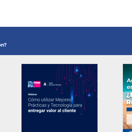
Entrada
ón?
siguiente: