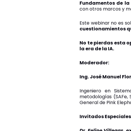
Fundamentos de la 
con otros marcos y m
Este webinar no es so
cuestionamientos qu
No te pierdas esta o
la era de la IA.
Moderador:
Ing. José Manuel Flo
Ingeniero en Siste
metodologías (SAFe, S
General de Pink Elepha
Invitados Especiales
Dr. Felipe Villegas,
e