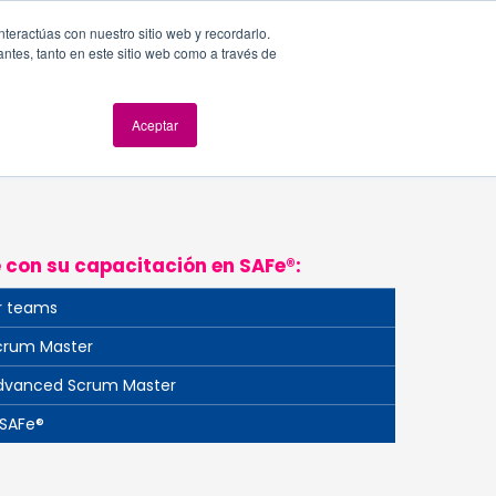
nteractúas con nuestro sitio web y recordarlo.
antes, tanto en este sitio web como a través de
dad y Seguridad
Evolución digital
Eventos
Blog
Aceptar
Síganos
 con su capacitación en SAFe®:
r teams
crum Master
dvanced Scrum Master
 SAFe®