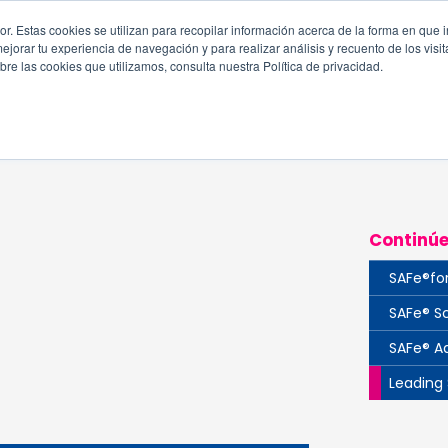
. Estas cookies se utilizan para recopilar información acerca de la forma en que i
orar tu experiencia de navegación y para realizar análisis y recuento de los visit
Capacitación y Certificación
Eficiencia Operativa
Continui
re las cookies que utilizamos, consulta nuestra Política de privacidad.
Continúe
SAFe®fo
SAFe® S
SAFe® A
Leading