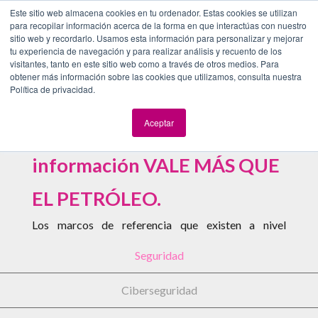
Este sitio web almacena cookies en tu ordenador. Estas cookies se utilizan
SEGURIDAD DE LA INFORMACIÓN
Brindamos tranquilidad a las
para recopilar información acerca de la forma en que interactúas con nuestro
organizaciones con servicios integrales
sitio web y recordarlo. Usamos esta información para personalizar y mejorar
tu experiencia de navegación y para realizar análisis y recuento de los
que protegen la confidencialidad,
visitantes, tanto en este sitio web como a través de otros medios. Para
integridad y disponibilidad de los
obtener más información sobre las cookies que utilizamos, consulta nuestra
activos más valiosos: las personas y la
Política de privacidad.
Según Brittany Kaiser (The
información.
Aceptar
great hack) desde 2018 la
información VALE MÁS QUE
EL PETRÓLEO.
Los marcos de referencia que existen a nivel
internacional están orientados a proteger los
Seguridad
intereses de distintos sectores, siendo ISO 27001 el
estándar que es aplicable a cualquier organización
Ciberseguridad
no importando su giro, ubicación ni tamaño y se