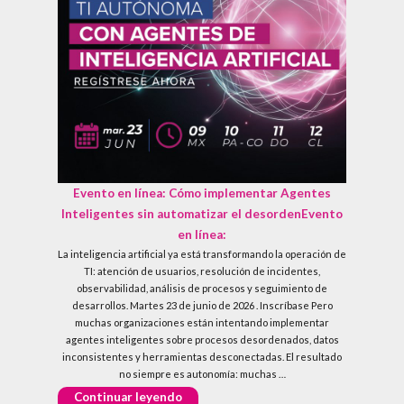
Evento en línea:
Cómo implementar Agentes
Inteligentes sin automatizar el desorden
Evento
en línea:
La inteligencia artificial ya está transformando la operación de
TI: atención de usuarios, resolución de incidentes,
observabilidad, análisis de procesos y seguimiento de
desarrollos. Martes 23 de junio de 2026 . Inscríbase Pero
muchas organizaciones están intentando implementar
agentes inteligentes sobre procesos desordenados, datos
inconsistentes y herramientas desconectadas. El resultado
no siempre es autonomía: muchas …
«Evento en línea:
Cómo implementar Ag
Continuar leyendo