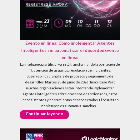
Evento en línea:
Cómo implementar Agentes
Inteligentes sin automatizar el desorden
Evento
en línea:
La inteligencia artificial ya está transformando la operación de
TI: atención de usuarios, resolución de incidentes,
observabilidad, análisis de procesos y seguimiento de
desarrollos. Martes 23 de junio de 2026 . Inscríbase Pero
muchas organizaciones están intentando implementar
agentes inteligentes sobre procesos desordenados, datos
inconsistentes y herramientas desconectadas. El resultado
no siempre es autonomía: muchas …
«Evento en línea:
Cómo implementar Ag
Continuar leyendo