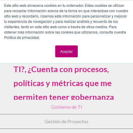
Este sitio web almacena cookies en tu ordenador. Estas cookies se utilizan
Alineación de TI
Creamos valor y beneficios claves para
para recopilar información acerca de la forma en que interactúas con nuestro
la organización a través de un
sitio web y recordarlo. Usamos esta información para personalizar y mejorar
tu experiencia de navegación y para realizar análisis y recuento de los
Gobierno de TI, Gestión de Proyectos
visitantes, tanto en este sitio web como a través de otros medios. Para
y Arquitectura de TI.
obtener más información sobre las cookies que utilizamos, consulta nuestra
Política de privacidad.
¿Necesita mejorar o
Aceptar
establecer un Gobierno de
TI?, ¿Cuenta con procesos,
políticas y métricas que me
permiten tener gobernanza
Gobierno de TI
en TI?.
Gestión de Proyectos
Con ayuda de nuestros expertos le apoyamos a
evaluar, dirigir y monitorear el cumplimiento de los