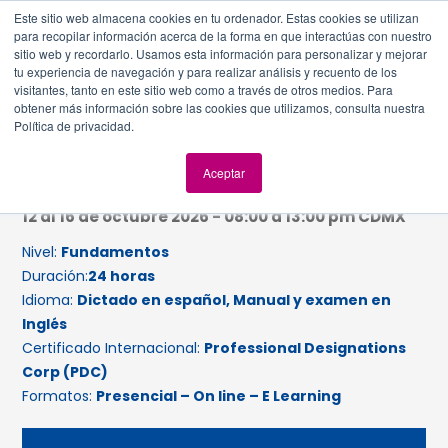
Este sitio web almacena cookies en tu ordenador. Estas cookies se utilizan
para recopilar información acerca de la forma en que interactúas con nuestro
sitio web y recordarlo. Usamos esta información para personalizar y mejorar
tu experiencia de navegación y para realizar análisis y recuento de los
visitantes, tanto en este sitio web como a través de otros medios. Para
obtener más información sobre las cookies que utilizamos, consulta nuestra
Lean IT Essentials
Política de privacidad.
Próximas fechas para el Curso Online (horario CDT):
Aceptar
24 al 28 de agosto 2026 - 08:00 a 13:00 pm CDMX
12 al 16 de octubre 2026 - 08:00 a 13:00 pm CDMX
Nivel:
Fundamentos
Duración:
24 horas
Idioma:
Dictado en español, Manual y examen en
Inglés
Certificado Internacional:
Professional Designations
Corp (PDC)
Formatos:
Presencial – On line – E Learning