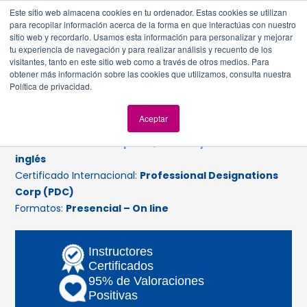
Este sitio web almacena cookies en tu ordenador. Estas cookies se utilizan
para recopilar información acerca de la forma en que interactúas con nuestro
sitio web y recordarlo. Usamos esta información para personalizar y mejorar
tu experiencia de navegación y para realizar análisis y recuento de los
visitantes, tanto en este sitio web como a través de otros medios. Para
obtener más información sobre las cookies que utilizamos, consulta nuestra
Lean IT Kaizen
Política de privacidad.
Nivel:
Intermedio
Aceptar
Duración:
24 horas
Idioma:
Dictado en Español, Manual y examen en
inglés
Certificado Internacional:
Professional Designations
Corp (PDC)
Formatos:
Presencial – On line
Instructores
Certificados
95% de Valoraciones
Positivas