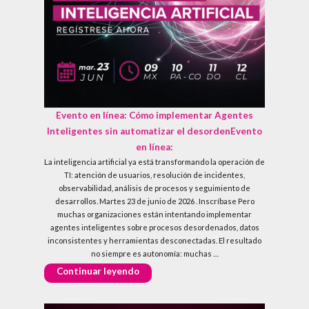
Evento en línea:
Cómo implementar Agentes
Inteligentes sin automatizar el desorden
Evento
en línea:
La inteligencia artificial ya está transformando la operación de
TI: atención de usuarios, resolución de incidentes,
observabilidad, análisis de procesos y seguimiento de
desarrollos. Martes 23 de junio de 2026 . Inscríbase Pero
muchas organizaciones están intentando implementar
agentes inteligentes sobre procesos desordenados, datos
inconsistentes y herramientas desconectadas. El resultado
no siempre es autonomía: muchas …
«Evento en línea:
Cómo implementar Ag
Continuar leyendo