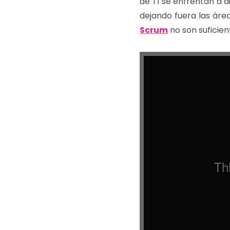
de TI se enfrentan a 
dejando fuera las áre
Scrum
no son suficien