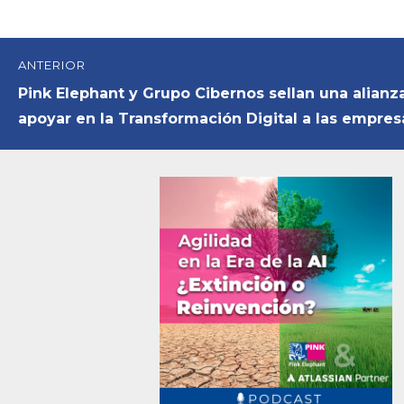
Navegación
ANTERIOR
de
Entrada
Pink Elephant y Grupo Cibernos sellan una alianz
anterior:
apoyar en la Transformación Digital a las empre
entradas