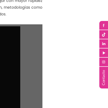
ajar con mayor rapidez
ión, metodologías como
dos.