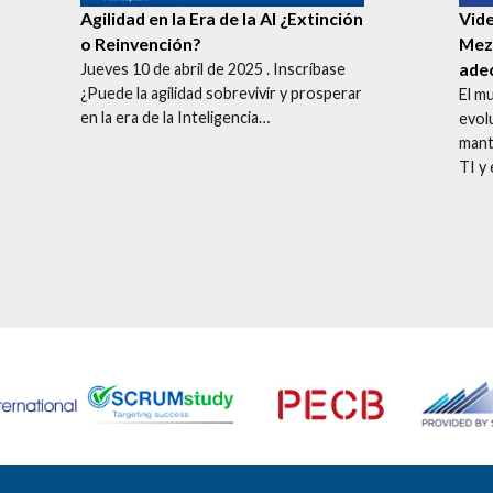
Agilidad en la Era de la AI ¿Extinción
Vid
o
Reinvención?
Mez
adec
Jueves 10 de abril de 2025 . Inscríbase
¿Puede la agilidad sobrevivir y prosperar
El m
en la era de la Inteligencia…
evol
mant
TI y