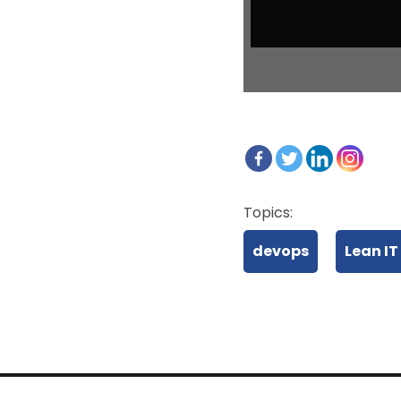
Topics:
devops
Lean IT