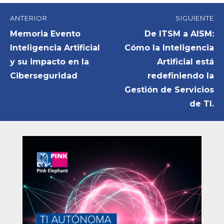
Navegación
ANTERIOR
SIGUIENTE
de
Entrada
Entrada
Memoria Evento
De ITSM a AISM:
anterior:
siguiente:
Inteligencia Artificial
Cómo la Inteligencia
entradas
y su impacto en la
Artificial está
Ciberseguridad
redefiniendo la
Gestión de Servicios
de TI.