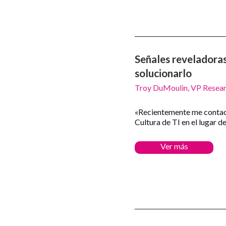
Señales reveladoras
solucionarlo
Troy DuMoulin, VP Resea
«Recientemente me conta
Cultura de TI en el lugar de
Ver más