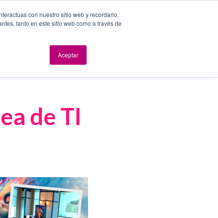
nteractúas con nuestro sitio web y recordarlo.
antes, tanto en este sitio web como a través de
dad y Seguridad
Evolución digital
Eventos
Blog
Aceptar
Síganos
ea de TI