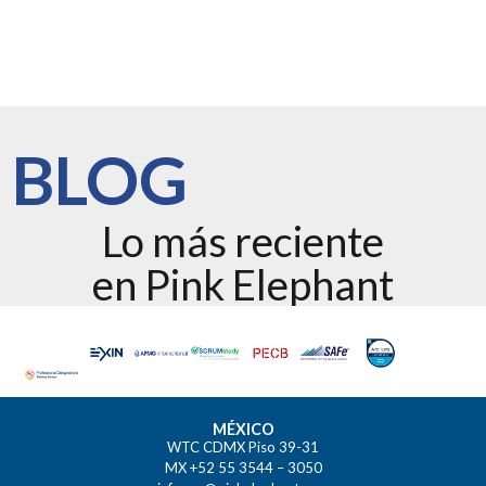
BLOG
Lo más reciente
en Pink Elephant
MÉXICO
WTC CDMX Piso 39-31
MX +52 55 3544 – 3050