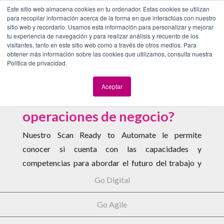
Este sitio web almacena cookies en tu ordenador. Estas cookies se utilizan
Ready to Automate
¿Se encuentra listo para automatizar
para recopilar información acerca de la forma en que interactúas con nuestro
sus procesos y operaciones de negocio?
sitio web y recordarlo. Usamos esta información para personalizar y mejorar
tu experiencia de navegación y para realizar análisis y recuento de los
¿Requiere obtener un ROI en menos de
visitantes, tanto en este sitio web como a través de otros medios. Para
un año de su proyecto?
obtener más información sobre las cookies que utilizamos, consulta nuestra
Política de privacidad.
¿Se encuentra listo para
Aceptar
automatizar sus procesos y
operaciones de negocio?
Nuestro Scan Ready to Automate le permite
conocer si cuenta con las capacidades y
competencias para abordar el futuro del trabajo y
realizar un cambio radical en el negocio, alineado a la
Go Digital
estrategia de Transformación Digital.
Go Agile