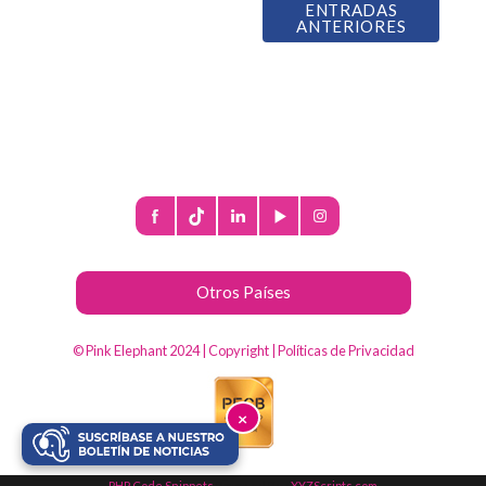
ENTRADAS
ANTERIORES
Otros Países
© Pink Elephant 2024 |
Copyright
|
Políticas de Privacidad
×
PHP Code Snippets
Powered By :
XYZScripts.com