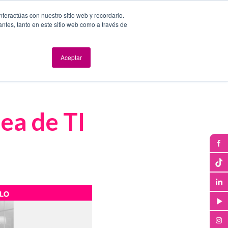
nteractúas con nuestro sitio web y recordarlo.
antes, tanto en este sitio web como a través de
dad y Seguridad
Evolución digital
Eventos
Blog
Aceptar
Síganos
ea de TI