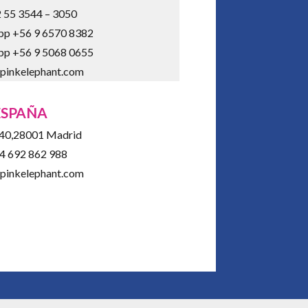
 55 3544 – 3050
pp +56 9 6570 8382
pp +56 9 5068 0655
pinkelephant.com
ESPAÑA
 40,28001 Madrid
4 692 862 988
pinkelephant.com