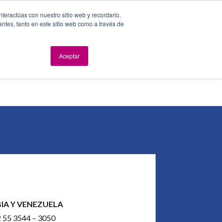
nteractúas con nuestro sitio web y recordarlo.
antes, tanto en este sitio web como a través de
dad y Seguridad
Evolución digital
Eventos
Blog
Aceptar
Síganos
A Y VENEZUELA
 55 3544 – 3050