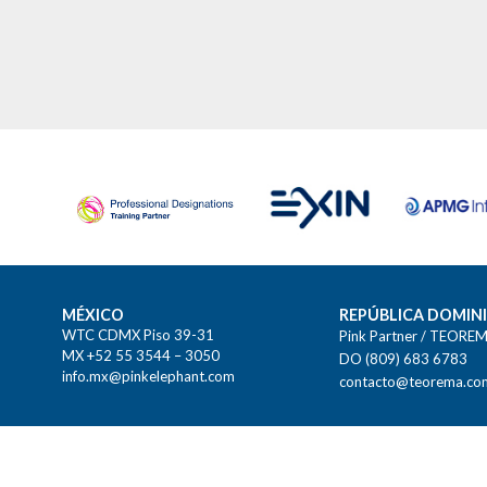
MÉXICO
REPÚBLICA DOMIN
WTC CDMX Piso 39-31
Pink Partner / TEORE
MX +52 55 3544 – 3050
DO (809) 683 6783
info.mx@pinkelephant.com
contacto@teorema.co