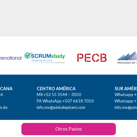
ICANA
CENTRO AMÉRICA
SUR AMÉR
MA
MX +52 55 3544 – 3050
Whatsapp +
PA WhatsApp +507 6618 7010
Whatsapp +
m.do
info.mx@pinkelephant.com
info.mx@pin
Otros Países