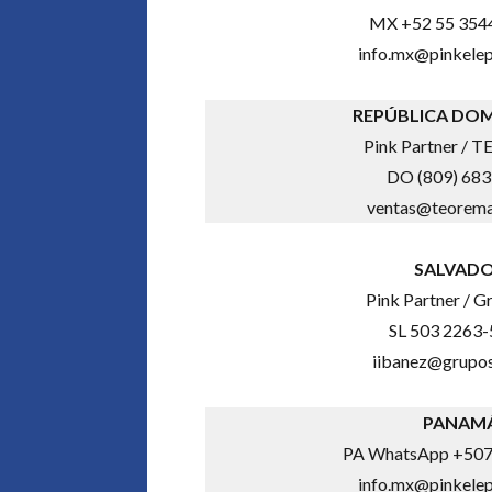
MX +52 55 3544
info.mx@pinkele
REPÚBLICA DO
Pink Partner /
DO (809) 683
ventas@teorema
SALVAD
Pink Partner / G
SL 503 2263
iibanez@grupo
PANAM
PA WhatsApp +507
info.mx@pinkele