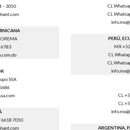
CL Whatsa
 – 3050
CL Whatsa
phant.com
info.mx@
MINICANA
PERÚ, EC
 TEOREMA
MX +52
 6783
CL Whatap
.com.do
CL Whatsa
info.mx@
OR
rupo SSA
-5686
CL +5
ssa.com
CL +5
info.mx@
Á
 6618 7010
ARGENTINA, 
phant.com