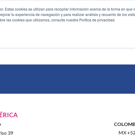
. Estas cookies se utilizan para recopilar información acerca de la forma en que i
orar tu experiencia de navegación y para realizar análisis y recuento de los visit
Capacitación y Certificación
Eficiencia Operativa
Continui
re las cookies que utilizamos, consulta nuestra Política de privacidad.
ÉRICA
COLOMBI
O
MX +52
so 39