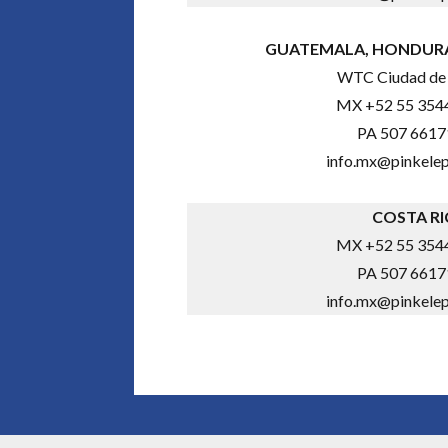
GUATEMALA, HONDURA
WTC Ciudad de
MX +52 55 3544
PA 507 661
info.mx@pinkele
COSTA RI
MX +52 55 3544
PA 507 661
info.mx@pinkele