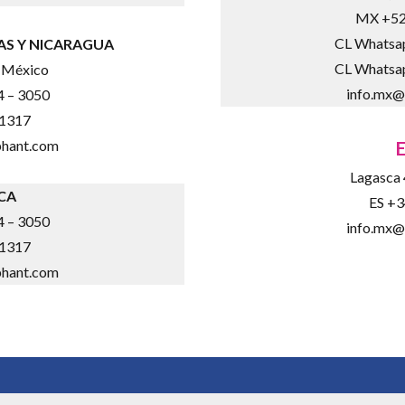
MX +52
CL Whatsa
S Y NICARAGUA
CL Whatsa
 México
info.mx@
 – 3050
71317
phant.com
Lagasca
CA
ES +3
 – 3050
info.mx@
71317
phant.com